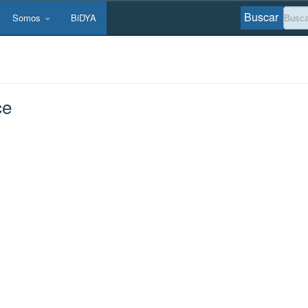
Buscar
Somos
BiDYA
ce