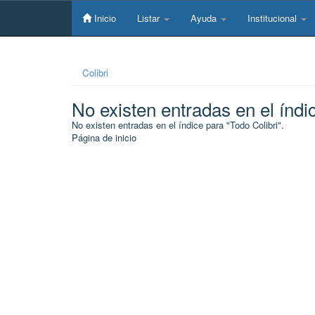
Skip
navigation
Inicio
Listar
Ayuda
Institucional
Colibri
No existen entradas en el índi
No existen entradas en el índice para "Todo Colibri".
Página de inicio