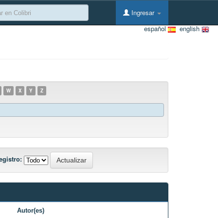
Ingresar
español
english
W
X
Y
Z
egistro:
Autor(es)