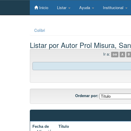
Skip
navigation
Inicio
Listar
Ayuda
Institucional
Colibri
Listar por Autor Prol Misura, Sa
Ir a:
0-9
A
B
Ordenar por:
Fecha de
Título