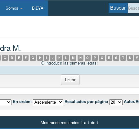
Buscar
Somos
BiDYA
ndra M.
C
D
E
F
G
H
I
J
K
L
M
N
O
P
Q
R
S
T
U
V
O introducir las primeras letras:
En orden:
Resultados por página
Autor/R
Mostrando resultados 1 a 1 de 1