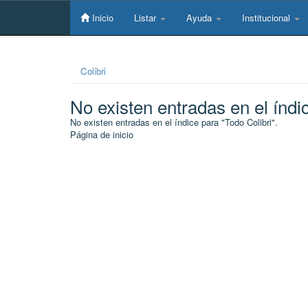
Skip
navigation
Inicio
Listar
Ayuda
Institucional
Colibri
No existen entradas en el índi
No existen entradas en el índice para "Todo Colibri".
Página de inicio