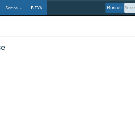
Buscar
Somos
BiDYA
ce