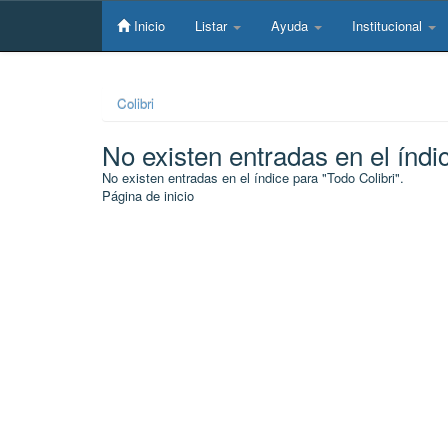
Skip
navigation
Inicio
Listar
Ayuda
Institucional
Colibri
No existen entradas en el índi
No existen entradas en el índice para "Todo Colibri".
Página de inicio