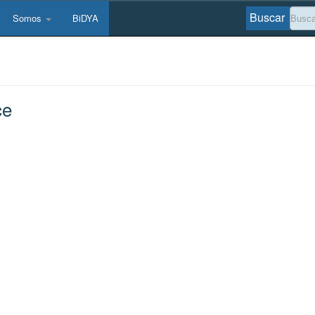
Buscar
Somos
BiDYA
ce