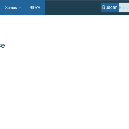
Buscar
Somos
BiDYA
ce