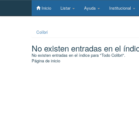
Skip
navigation
Inicio
Listar
Ayuda
Institucional
Colibri
No existen entradas en el índi
No existen entradas en el índice para "Todo Colibri".
Página de inicio