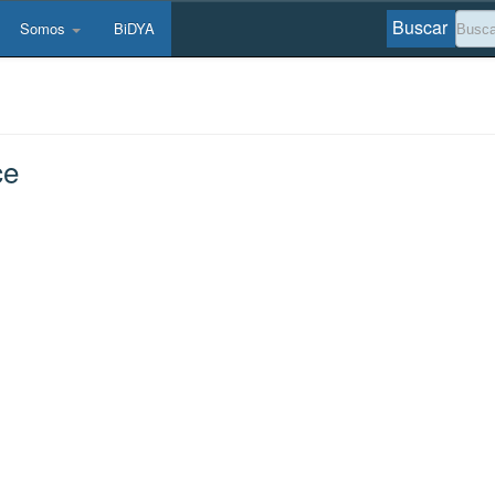
Buscar
Somos
BiDYA
ce