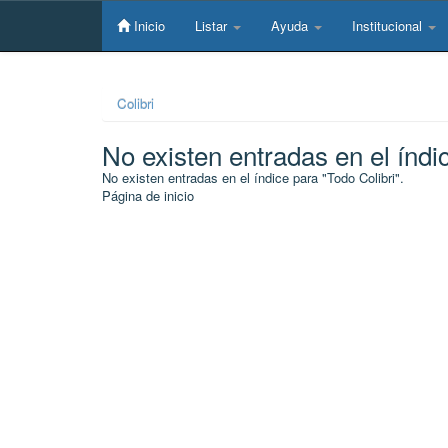
Skip
navigation
Inicio
Listar
Ayuda
Institucional
Colibri
No existen entradas en el índi
No existen entradas en el índice para "Todo Colibri".
Página de inicio