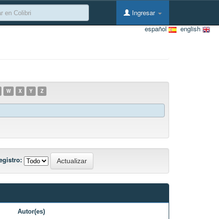
Ingresar
español
english
W
X
Y
Z
egistro:
Autor(es)