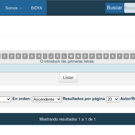
Buscar
Somos
BiDYA
C
D
E
F
G
H
I
J
K
L
M
N
O
P
Q
R
S
T
U
V
O introducir las primeras letras:
En orden:
Resultados por página
Autor/R
Mostrando resultados 1 a 1 de 1