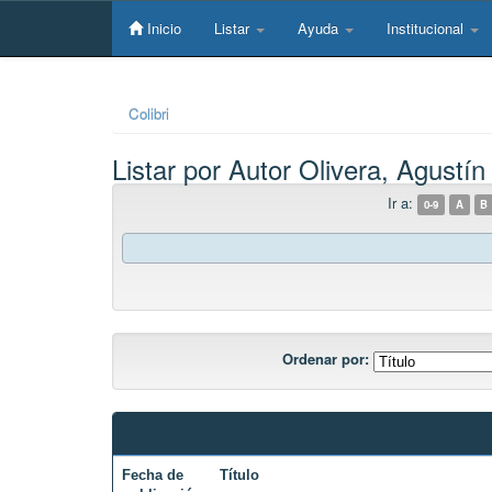
Skip
navigation
Inicio
Listar
Ayuda
Institucional
Colibri
Listar por Autor Olivera, Agustín
Ir a:
0-9
A
B
Ordenar por:
Fecha de
Título