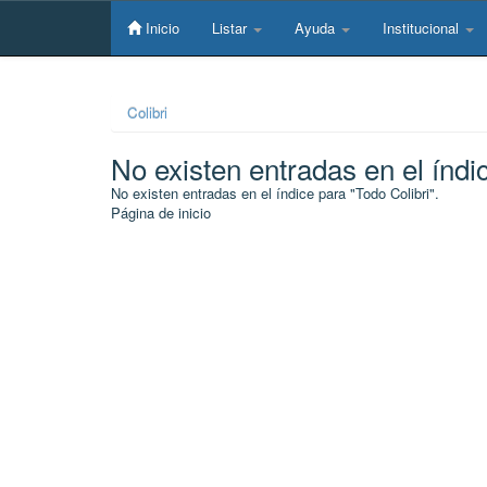
Skip
navigation
Inicio
Listar
Ayuda
Institucional
Colibri
No existen entradas en el índi
No existen entradas en el índice para "Todo Colibri".
Página de inicio