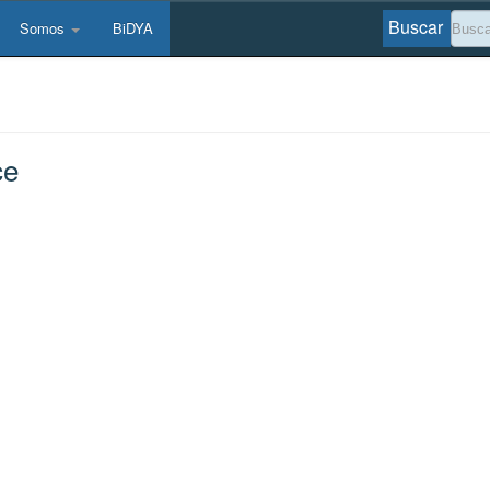
Buscar
Somos
BiDYA
ce