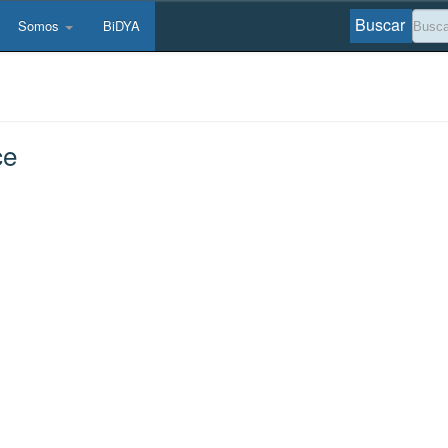
Buscar
Somos
BiDYA
ce