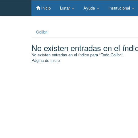
Skip
navigation
Inicio
Listar
Ayuda
Institucional
Colibri
No existen entradas en el índi
No existen entradas en el índice para "Todo Colibri".
Página de inicio