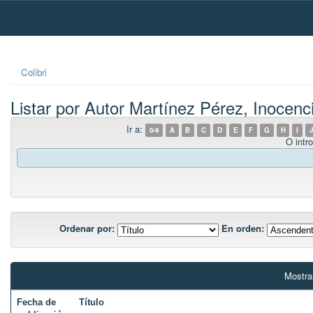
Skip
navigation
Colibri
Listar por Autor Martínez Pérez, Inocenc
Ir a:
0-9
A
B
C
D
E
F
G
H
I
J
O intro
Ordenar por:
En orden:
Mostra
Fecha de
Título