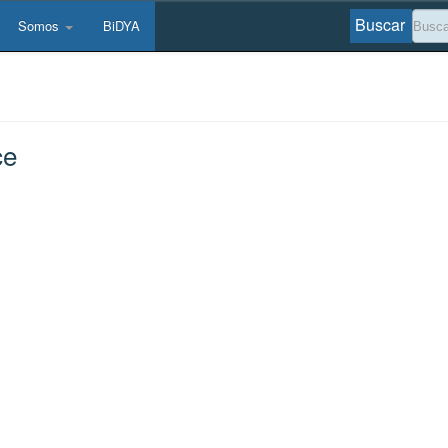
Buscar
Somos
BiDYA
ce