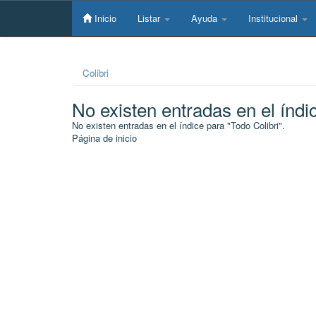
Skip
navigation
Inicio
Listar
Ayuda
Institucional
Colibri
No existen entradas en el índi
No existen entradas en el índice para "Todo Colibri".
Página de inicio