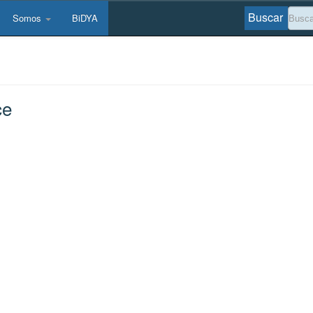
Buscar
Somos
BiDYA
ce