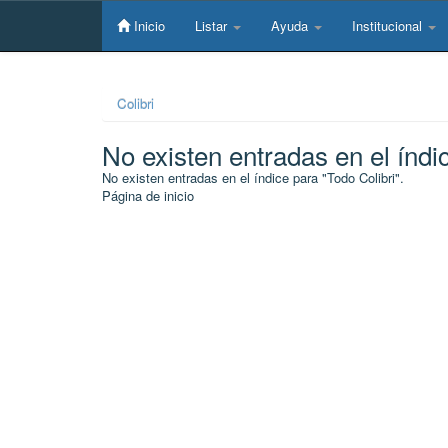
Skip
navigation
Inicio
Listar
Ayuda
Institucional
Colibri
No existen entradas en el índi
No existen entradas en el índice para "Todo Colibri".
Página de inicio