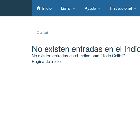
Skip
navigation
Inicio
Listar
Ayuda
Institucional
Colibri
No existen entradas en el índi
No existen entradas en el índice para "Todo Colibri".
Página de inicio