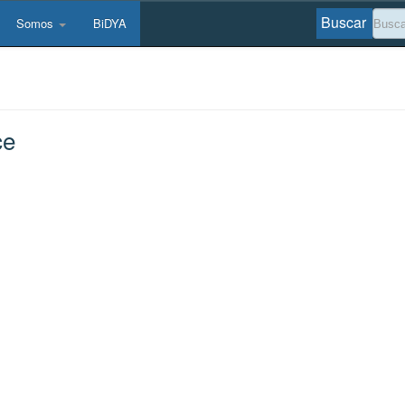
Buscar
Somos
BiDYA
ce