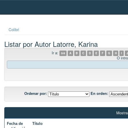
Skip
navigation
Colibri
Listar por Autor Latorre, Karina
Ir a:
0-9
A
B
C
D
E
F
G
H
I
J
O intro
Ordenar por:
En orden:
Mostra
Fecha de
Título