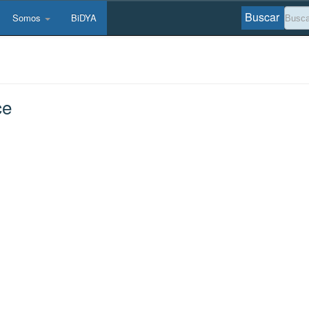
Buscar
Somos
BiDYA
ce