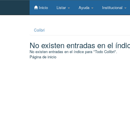
Skip
navigation
Inicio
Listar
Ayuda
Institucional
Colibri
No existen entradas en el índi
No existen entradas en el índice para "Todo Colibri".
Página de inicio