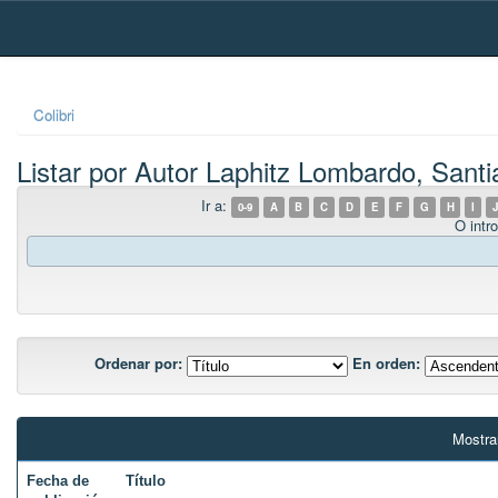
Skip
navigation
Colibri
Listar por Autor Laphitz Lombardo, Sant
Ir a:
0-9
A
B
C
D
E
F
G
H
I
J
O intro
Ordenar por:
En orden:
Mostra
Fecha de
Título