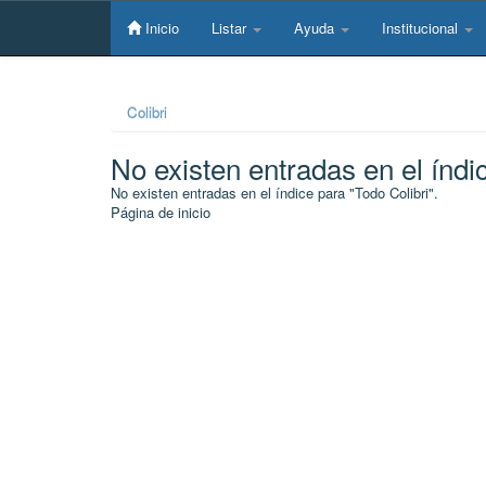
Skip
navigation
Inicio
Listar
Ayuda
Institucional
Colibri
No existen entradas en el índi
No existen entradas en el índice para "Todo Colibri".
Página de inicio