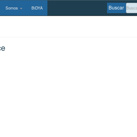
Buscar
Somos
BiDYA
ce