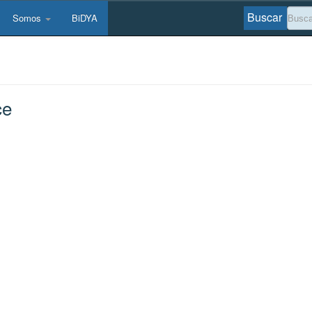
Buscar
Somos
BiDYA
ce