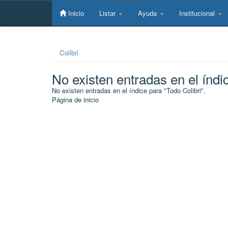
Skip
navigation
Inicio
Listar
Ayuda
Institucional
Colibri
No existen entradas en el índi
No existen entradas en el índice para "Todo Colibri".
Página de inicio