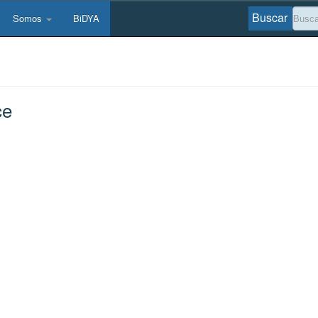
Buscar
Somos
BiDYA
ce