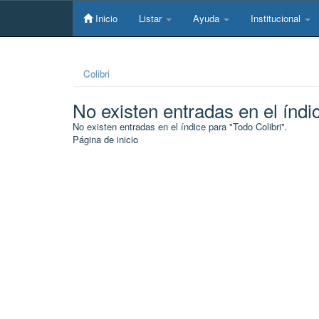
Skip
navigation
Inicio
Listar
Ayuda
Institucional
Colibri
No existen entradas en el índi
No existen entradas en el índice para "Todo Colibri".
Página de inicio