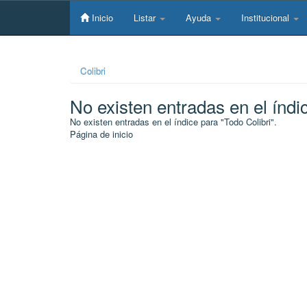
Skip
navigation
Inicio
Listar
Ayuda
Institucional
Colibri
No existen entradas en el índi
No existen entradas en el índice para "Todo Colibri".
Página de inicio