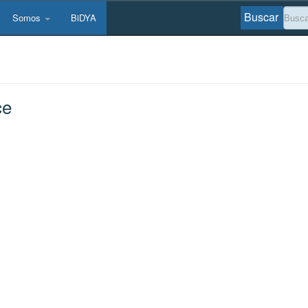
Buscar
Somos
BiDYA
ce