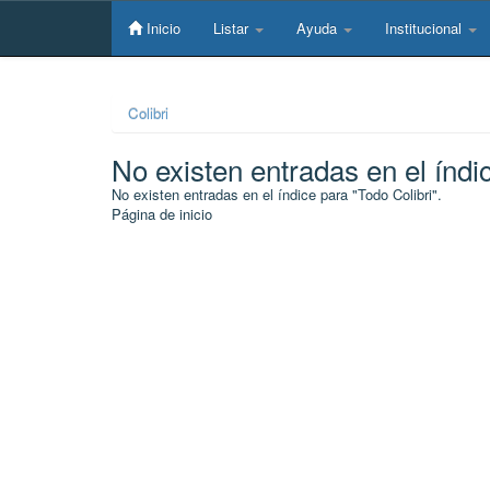
Skip
navigation
Inicio
Listar
Ayuda
Institucional
Colibri
No existen entradas en el índi
No existen entradas en el índice para "Todo Colibri".
Página de inicio