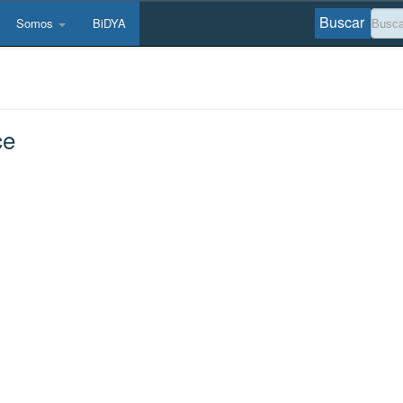
Buscar
Somos
BiDYA
ce