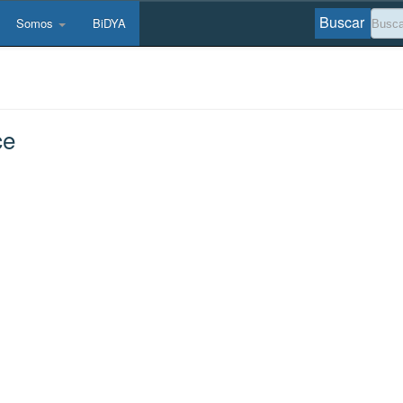
Buscar
Somos
BiDYA
ce