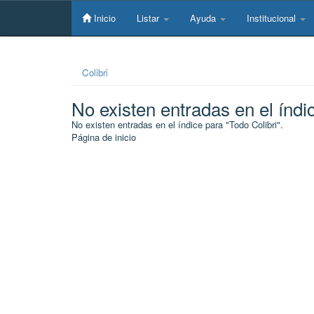
Skip
navigation
Inicio
Listar
Ayuda
Institucional
Colibri
No existen entradas en el índi
No existen entradas en el índice para "Todo Colibri".
Página de inicio