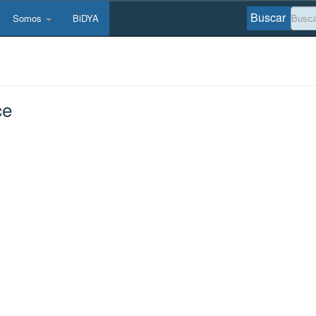
Buscar
Somos
BiDYA
ce