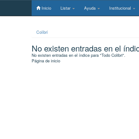
Skip
navigation
Inicio
Listar
Ayuda
Institucional
Colibri
No existen entradas en el índi
No existen entradas en el índice para "Todo Colibri".
Página de inicio