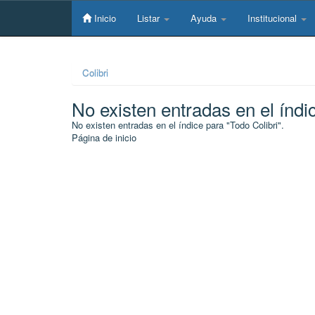
Skip
navigation
Inicio
Listar
Ayuda
Institucional
Colibri
No existen entradas en el índi
No existen entradas en el índice para "Todo Colibri".
Página de inicio