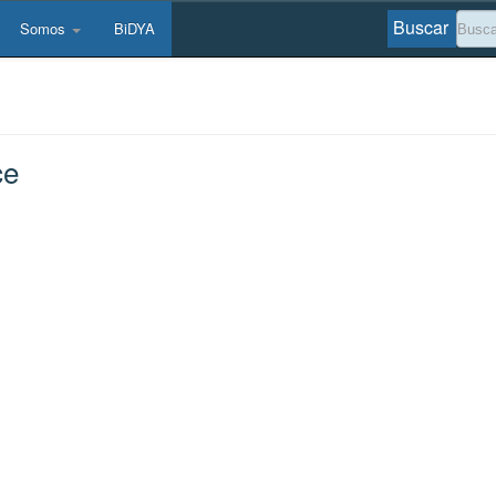
Buscar
Somos
BiDYA
ce