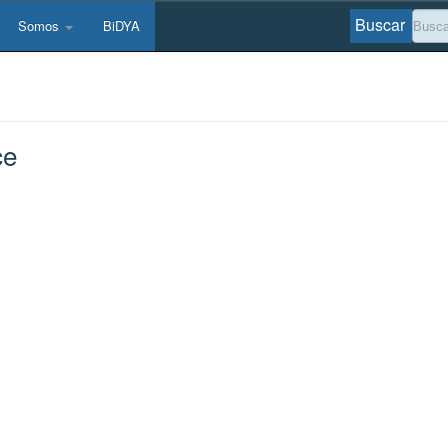
Buscar
Somos
BiDYA
ce