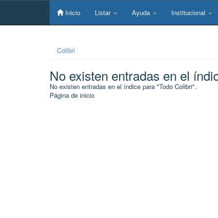
Skip
navigation
Inicio
Listar
Ayuda
Institucional
Colibri
No existen entradas en el índi
No existen entradas en el índice para "Todo Colibri".
Página de inicio