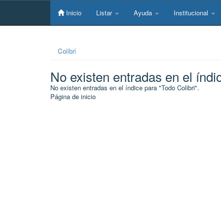
Skip
navigation
Inicio
Listar
Ayuda
Institucional
Colibri
No existen entradas en el índi
No existen entradas en el índice para "Todo Colibri".
Página de inicio