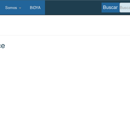
Buscar
Somos
BiDYA
ce