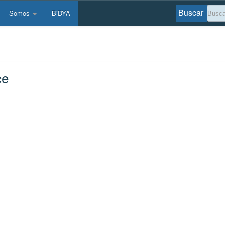
Buscar
Somos
BiDYA
ce