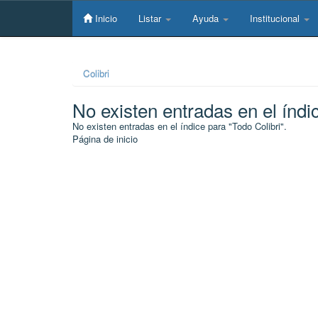
Skip
navigation
Inicio
Listar
Ayuda
Institucional
Colibri
No existen entradas en el índi
No existen entradas en el índice para "Todo Colibri".
Página de inicio