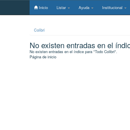
Skip
navigation
Inicio
Listar
Ayuda
Institucional
Colibri
No existen entradas en el índi
No existen entradas en el índice para "Todo Colibri".
Página de inicio