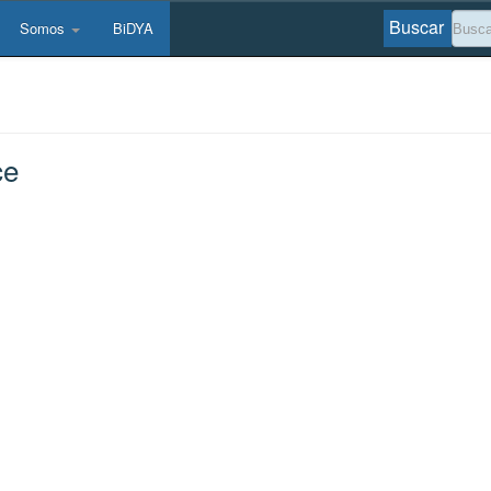
Buscar
Somos
BiDYA
ce