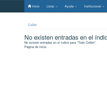
Skip
navigation
Inicio
Listar
Ayuda
Institucional
Colibri
No existen entradas en el índi
No existen entradas en el índice para "Todo Colibri".
Página de inicio