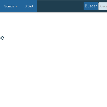
Buscar
Somos
BiDYA
ce