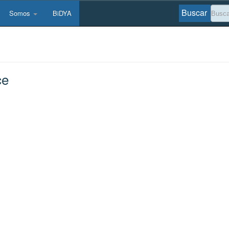
Buscar
Somos
BiDYA
ce