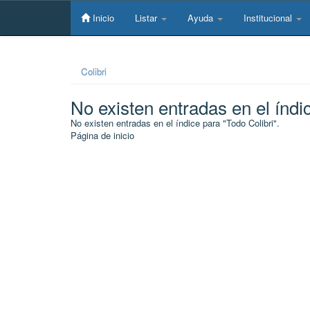
Skip
navigation
Inicio
Listar
Ayuda
Institucional
Colibri
No existen entradas en el índi
No existen entradas en el índice para "Todo Colibri".
Página de inicio