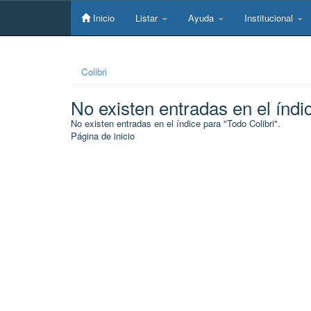
Skip
navigation
Inicio
Listar
Ayuda
Institucional
Colibri
No existen entradas en el índi
No existen entradas en el índice para "Todo Colibri".
Página de inicio