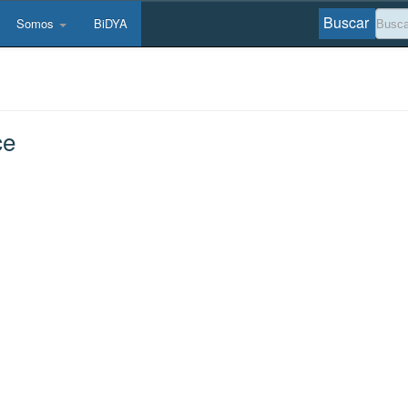
Buscar
Somos
BiDYA
ce