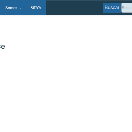
Buscar
Somos
BiDYA
ce