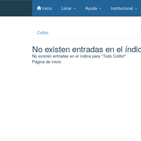
Skip
navigation
Inicio
Listar
Ayuda
Institucional
Colibri
No existen entradas en el índi
No existen entradas en el índice para "Todo Colibri".
Página de inicio