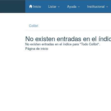
Skip
navigation
Inicio
Listar
Ayuda
Institucional
Colibri
No existen entradas en el índi
No existen entradas en el índice para "Todo Colibri".
Página de inicio