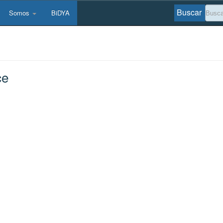
Buscar
Somos
BiDYA
ce