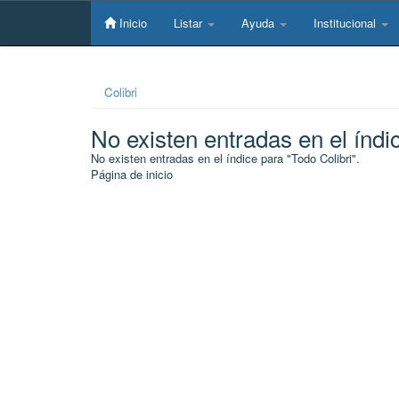
Skip
navigation
Inicio
Listar
Ayuda
Institucional
Colibri
No existen entradas en el índi
No existen entradas en el índice para "Todo Colibri".
Página de inicio