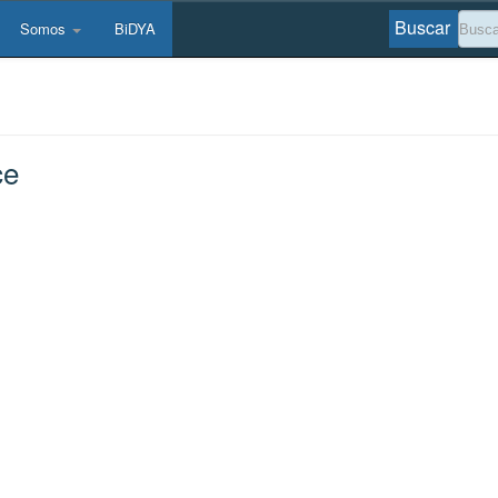
Buscar
Somos
BiDYA
ce