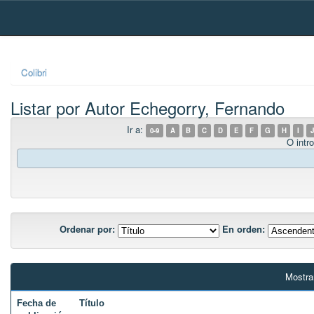
Skip
navigation
Colibri
Listar por Autor Echegorry, Fernando
Ir a:
0-9
A
B
C
D
E
F
G
H
I
J
O intro
Ordenar por:
En orden:
Mostra
Fecha de
Título