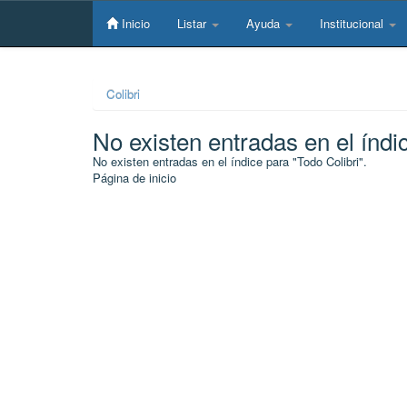
Skip
navigation
Inicio
Listar
Ayuda
Institucional
Colibri
No existen entradas en el índi
No existen entradas en el índice para "Todo Colibri".
Página de inicio