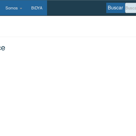
Buscar
Somos
BiDYA
ce