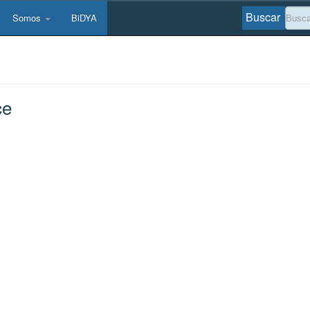
Buscar
Somos
BiDYA
ce