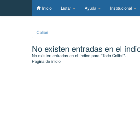
Skip
navigation
Inicio
Listar
Ayuda
Institucional
Colibri
No existen entradas en el índi
No existen entradas en el índice para "Todo Colibri".
Página de inicio