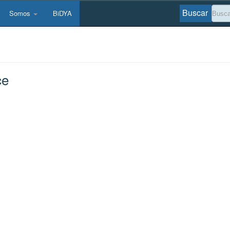
Buscar
Somos
BiDYA
ce