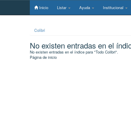
Skip
navigation
Inicio
Listar
Ayuda
Institucional
Colibri
No existen entradas en el índi
No existen entradas en el índice para "Todo Colibri".
Página de inicio