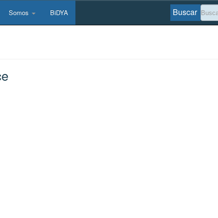
Buscar
Somos
BiDYA
ce