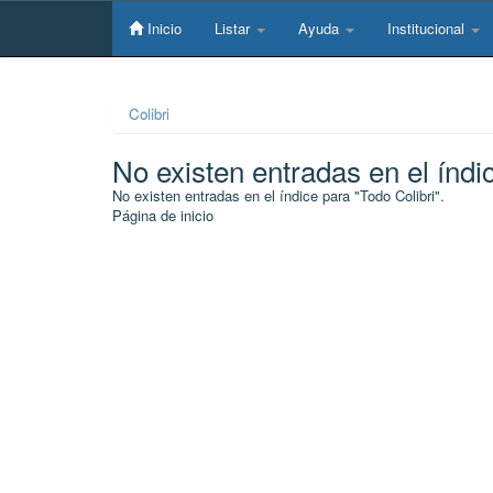
Skip
navigation
Inicio
Listar
Ayuda
Institucional
Colibri
No existen entradas en el índi
No existen entradas en el índice para "Todo Colibri".
Página de inicio