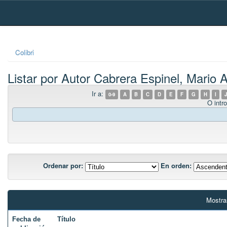
Skip
navigation
Colibri
Listar por Autor Cabrera Espinel, Mario 
Ir a:
0-9
A
B
C
D
E
F
G
H
I
J
O intro
Ordenar por:
En orden:
Mostra
Fecha de
Título