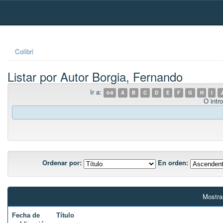
Skip
navigation
Colibri
Listar por Autor Borgia, Fernando
Ir a:
0-9
A
B
C
D
E
F
G
H
I
J
O intro
Ordenar por:
En orden:
Mostra
Fecha de
Título