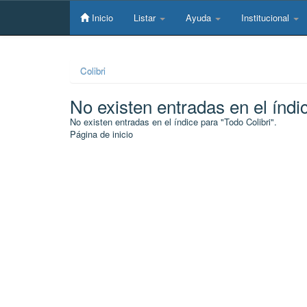
Skip
navigation
Inicio
Listar
Ayuda
Institucional
Colibri
No existen entradas en el índi
No existen entradas en el índice para "Todo Colibri".
Página de inicio