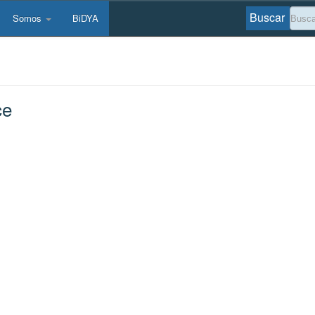
Buscar
Somos
BiDYA
ce