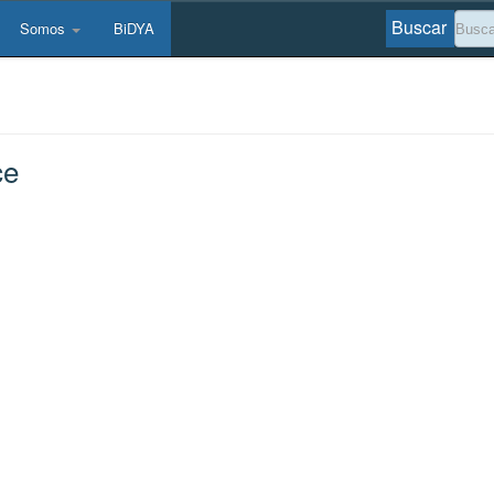
Buscar
Somos
BiDYA
ce