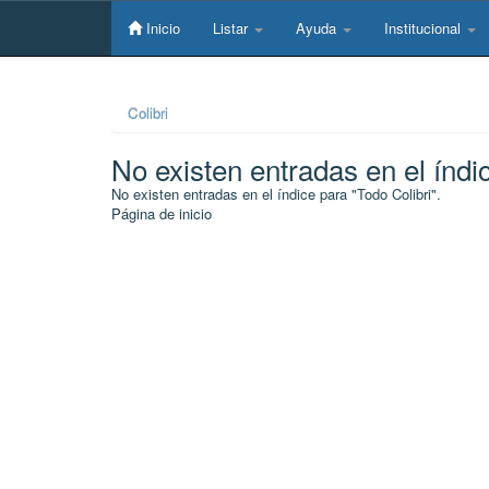
Skip
navigation
Inicio
Listar
Ayuda
Institucional
Colibri
No existen entradas en el índi
No existen entradas en el índice para "Todo Colibri".
Página de inicio