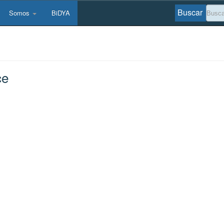
Buscar
Somos
BiDYA
ce