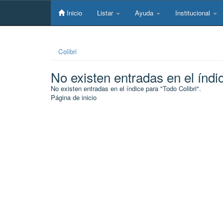
Skip
navigation
Inicio
Listar
Ayuda
Institucional
Colibri
No existen entradas en el índi
No existen entradas en el índice para "Todo Colibri".
Página de inicio