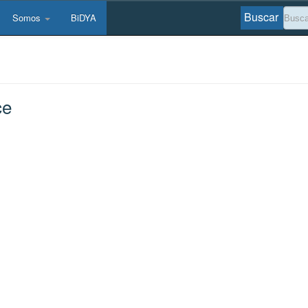
Buscar
Somos
BiDYA
ce