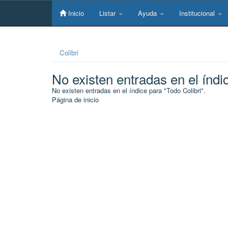
Skip
navigation
Inicio
Listar
Ayuda
Institucional
Colibri
No existen entradas en el índi
No existen entradas en el índice para "Todo Colibri".
Página de inicio