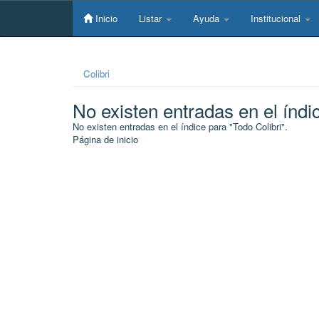
Skip
navigation
Inicio
Listar
Ayuda
Institucional
Colibri
No existen entradas en el índi
No existen entradas en el índice para "Todo Colibri".
Página de inicio