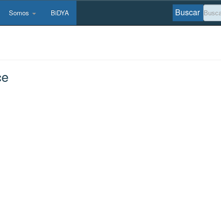
Buscar
Somos
BiDYA
ce