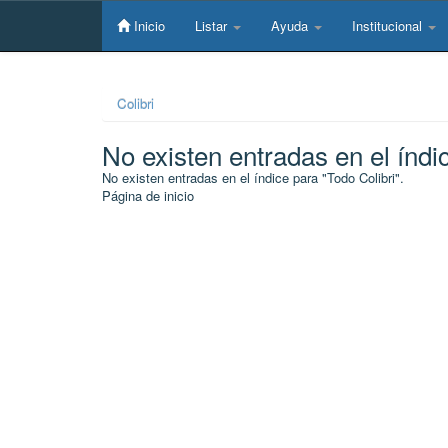
Skip
navigation
Inicio
Listar
Ayuda
Institucional
Colibri
No existen entradas en el índi
No existen entradas en el índice para "Todo Colibri".
Página de inicio