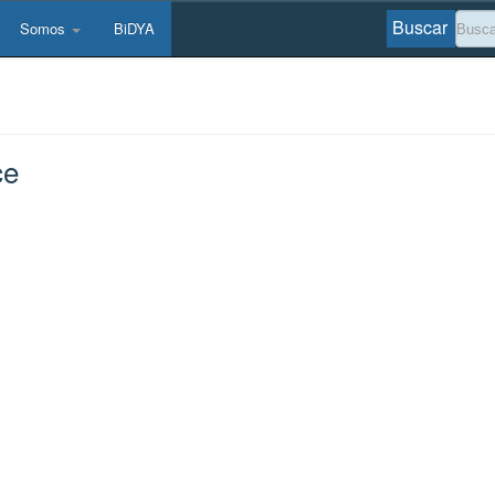
Buscar
Somos
BiDYA
ce