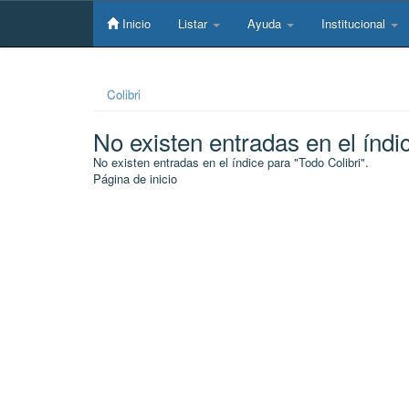
Skip
navigation
Inicio
Listar
Ayuda
Institucional
Colibri
No existen entradas en el índi
No existen entradas en el índice para "Todo Colibri".
Página de inicio