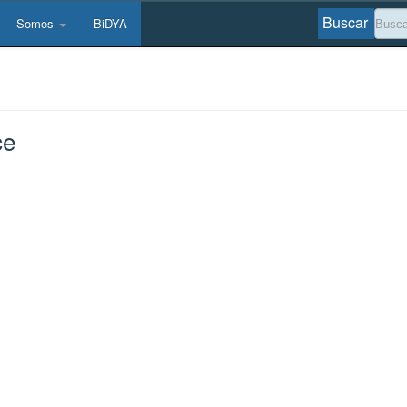
Buscar
Somos
BiDYA
ce