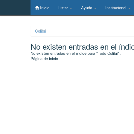
Skip
navigation
Inicio
Listar
Ayuda
Institucional
Colibri
No existen entradas en el índi
No existen entradas en el índice para "Todo Colibri".
Página de inicio