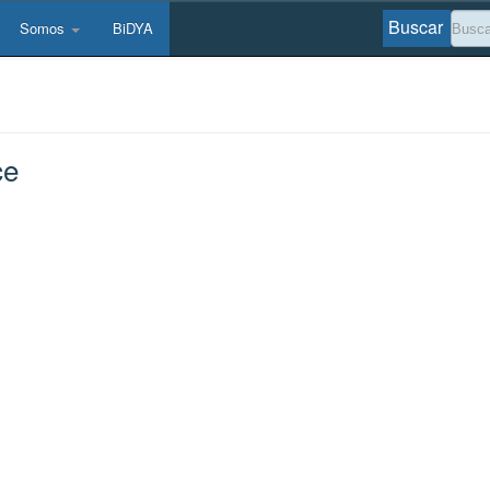
Buscar
Somos
BiDYA
ce