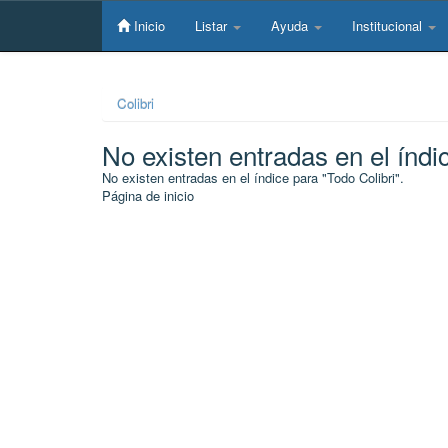
Skip
navigation
Inicio
Listar
Ayuda
Institucional
Colibri
No existen entradas en el índi
No existen entradas en el índice para "Todo Colibri".
Página de inicio