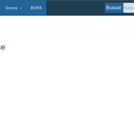
Buscar
Somos
BiDYA
ce